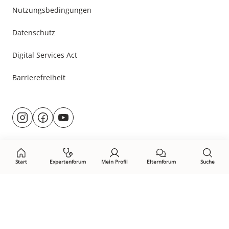
Nutzungsbedingungen
Datenschutz
Digital Services Act
Barrierefreiheit
Besuche
@rund.ums.baby
facebook.com/rundumsbaby.de
youtube.com/@rundumsbaby_
uns
auf:
Start
Expertenforum
Mein Profil
Elternforum
Suche
Öffne Privacy-Manager