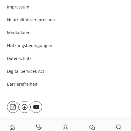
Impressum
Neutralitätsversprechen
Mediadaten
Nutzungsbedingungen
Datenschutz
Digital Services Act
Barrierefreiheit
Besuche
@rund.ums.baby
facebook.com/rundumsbaby.de
youtube.com/@rundumsbaby_
uns
auf: