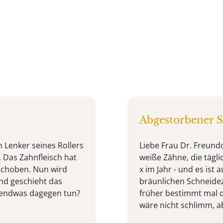
Abgestorbener 
m Lenker seines Rollers
Liebe Frau Dr. Freundo
 Das Zahnfleisch hat
weiße Zähne, die tägl
schoben. Nun wird
x im Jahr - und es ist 
und geschieht das
bräunlichen Schneidez
gendwas dagegen tun?
früher bestimmt mal d
wäre nicht schlimm, ab