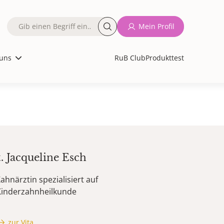
Fulltext
Mein Profil
search
uns
RuB Club
Produkttest
t.
Jacqueline
Esch
ahnärztin spezialisiert auf
Kinderzahnheilkunde
zur Vita