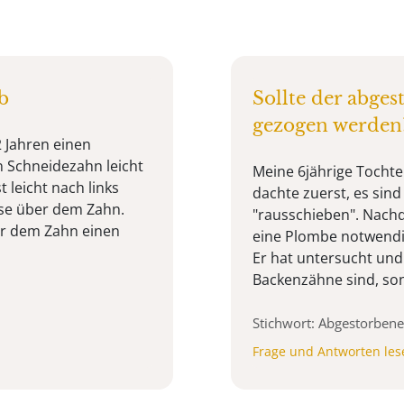
b
Sollte der abge
gezogen werden
2 Jahren einen
n Schneidezahn leicht
Meine 6jährige Tochte
 leicht nach links
dachte zuerst, es sin
ase über dem Zahn.
"rausschieben". Nach
er dem Zahn einen
eine Plombe notwendi
Er hat untersucht und
Backenzähne sind, son
Stichwort: Abgestorbene
Frage und Antworten les