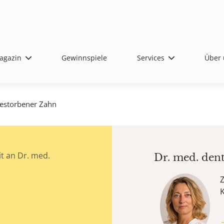
agazin
Gewinnspiele
Services
Über 
estorbener Zahn
t an Dr. med.
Dr. med. den
Z