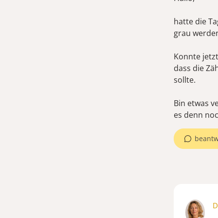
hatte die T
grau werde
Konnte jetz
dass die Z
sollte.
Bin etwas ve
es denn no
beantw
D