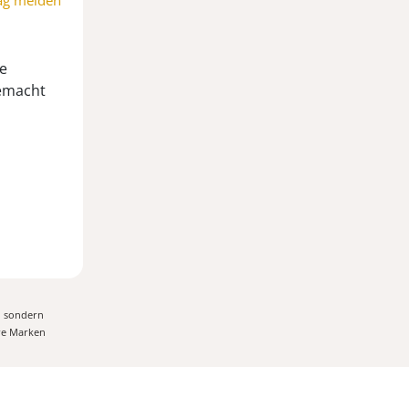
ag melden
e
gemacht
, sondern
ere Marken