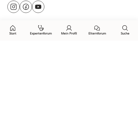
Besuche
@rund.ums.baby
facebook.com/rundumsbaby.de
youtube.com/@rundumsbaby_
uns
auf:
Start
Expertenforum
Mein Profil
Elternforum
Suche
Öffne Privacy-Manager