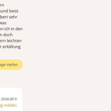
ern
mund beist
bbert sehr
twas
n ich in den
en doch
ern leichten
r erkältung
age stellen
23.02.2013
ag melden