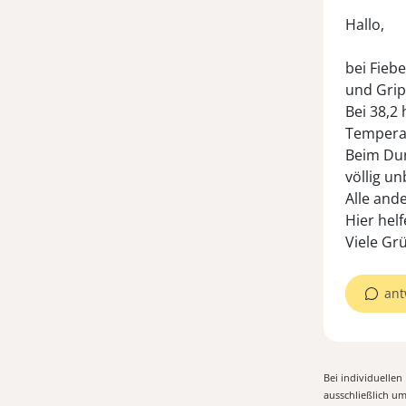
Hallo,
bei Fiebe
und Grip
Bei 38,2
Tempera
Beim Dur
völlig un
Alle and
Hier hel
Viele Gr
ant
Bei individuelle
ausschließlich u