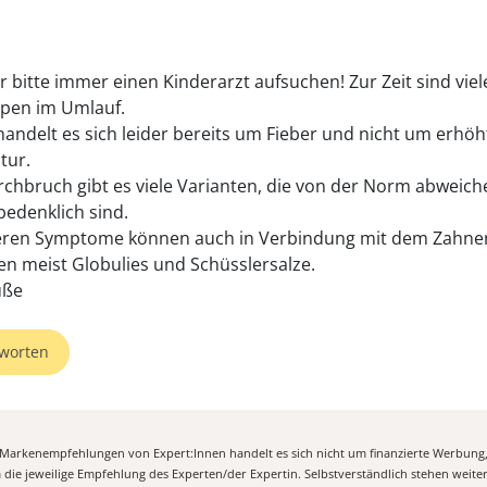
r bitte immer einen Kinderarzt aufsuchen! Zur Zeit sind viel
pen im Umlauf.
 handelt es sich leider bereits um Fieber und nicht um erhöh
tur.
chbruch gibt es viele Varianten, die von der Norm abweich
bedenklich sind.
eren Symptome können auch in Verbindung mit dem Zahne
fen meist Globulies und Schüsslersalze.
üße
worten
n Markenempfehlungen von Expert:Innen handelt es sich nicht um finanzierte Werbung
m die jeweilige Empfehlung des Experten/der Expertin. Selbstverständlich stehen weit