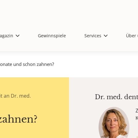
agazin
Gewinnspiele
Services
Über 
onate und schon zahnen?
t an Dr. med.
Dr. med. den
Z
zahnen?