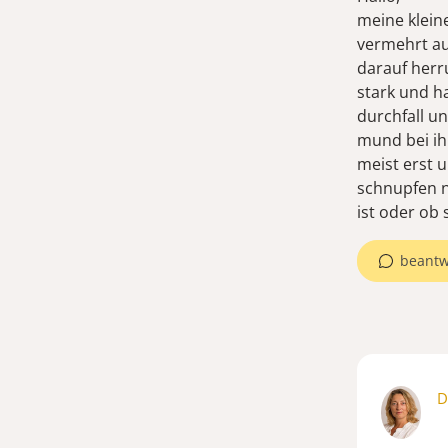
meine klein
vermehrt au
darauf herr
stark und h
durchfall u
mund bei ih
meist erst 
schnupfen n
ist oder ob
beantw
D