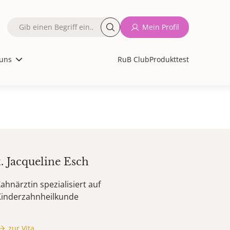
Fulltext
Mein Profil
search
uns
RuB Club
Produkttest
t.
Jacqueline
Esch
ahnärztin spezialisiert auf
Kinderzahnheilkunde
zur Vita