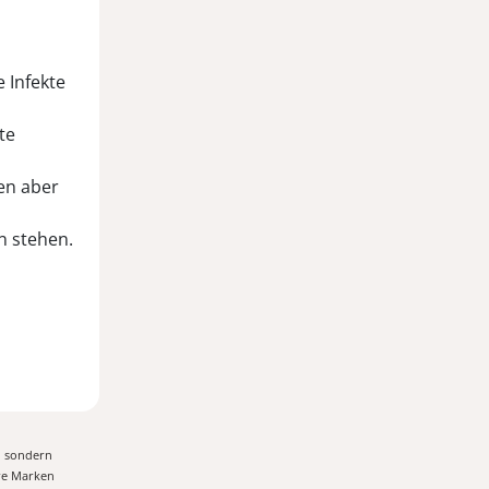
e Infekte
te
en aber
n stehen.
, sondern
ere Marken