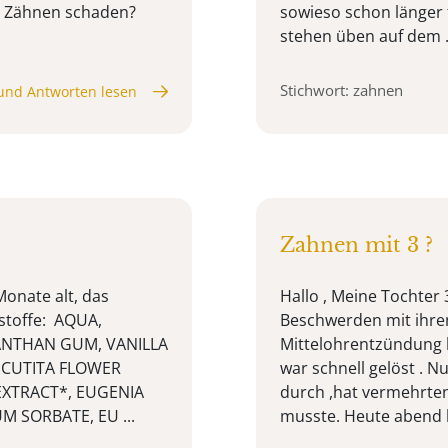
n Zähnen schaden?
sowieso schon länger 
stehen üben auf dem .
Stichwort: zahnen
und Antworten lesen
Zahnen mit 3 ?
onate alt, das
Hallo , Meine Tochter 
stoffe: AQUA,
Beschwerden mit ihrem
XANTHAN GUM, VANILLA
Mittelohrentzündung 
ECUTITA FLOWER
war schnell gelöst . Nu
EXTRACT*, EUGENIA
durch ,hat vermehrten
 SORBATE, EU ...
musste. Heute abend hie