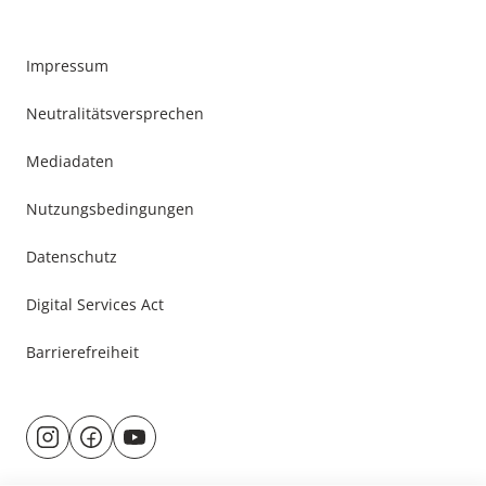
Impressum
Neutralitätsversprechen
Mediadaten
Nutzungsbedingungen
Datenschutz
Digital Services Act
Barrierefreiheit
Besuche
@rund.ums.baby
facebook.com/rundumsbaby.de
youtube.com/@rundumsbaby_
uns
auf: