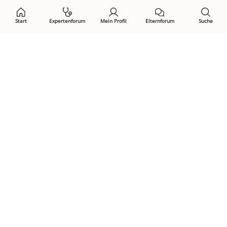
Start
Expertenforum
Mein Profil
Elternforum
Suche
Öffne Privacy-Manager