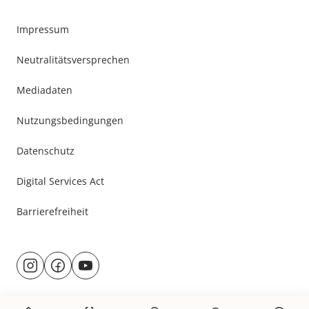
Impressum
Neutralitätsversprechen
Mediadaten
Nutzungsbedingungen
Datenschutz
Digital Services Act
Barrierefreiheit
Besuche
@rund.ums.baby
facebook.com/rundumsbaby.de
youtube.com/@rundumsbaby_
uns
auf: