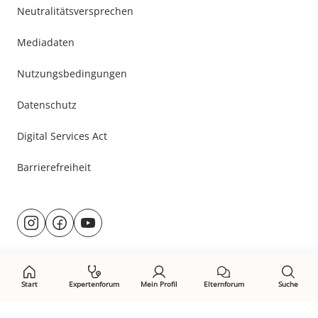
Neutralitätsversprechen
Mediadaten
Nutzungsbedingungen
Datenschutz
Digital Services Act
Barrierefreiheit
Besuche
@rund.ums.baby
facebook.com/rundumsbaby.de
youtube.com/@rundumsbaby_
uns
auf:
Start
Expertenforum
Mein Profil
Elternforum
Suche
Öffne Privacy-Manager