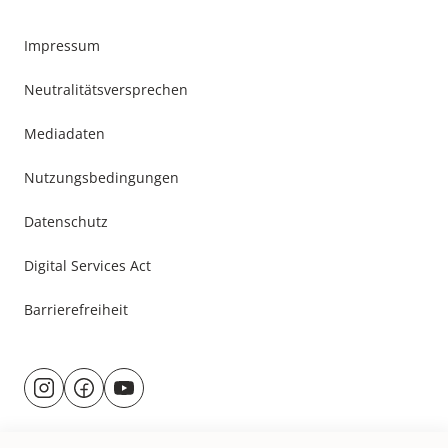
Impressum
Neutralitätsversprechen
Mediadaten
Nutzungsbedingungen
Datenschutz
Digital Services Act
Barrierefreiheit
Besuche
@rund.ums.baby
facebook.com/rundumsbaby.de
youtube.com/@rundumsbaby_
uns
auf: