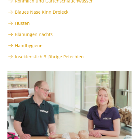
Rohmilch und Gartenschlauchwasser
Blaues Nase Kinn Dreieck
Husten
Blähungen nachts
Handhygiene
Insektenstich 3 jährige Petechien