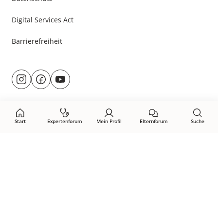
Digital Services Act
Barrierefreiheit
Besuche
@rund.ums.baby
facebook.com/rundumsbaby.de
youtube.com/@rundumsbaby_
uns
auf:
Start
Expertenforum
Mein Profil
Elternforum
Suche
Öffne Privacy-Manager