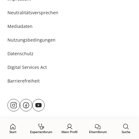
Neutralitätsversprechen
Mediadaten
Nutzungsbedingungen
Datenschutz
Digital Services Act
Barrierefreiheit
Besuche
@rund.ums.baby
facebook.com/rundumsbaby.de
youtube.com/@rundumsbaby_
uns
auf:
Start
Expertenforum
Mein Profil
Elternforum
Suche