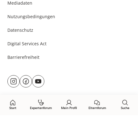
Mediadaten
Nutzungsbedingungen
Datenschutz
Digital Services Act
Barrierefreiheit
Besuche
@rund.ums.baby
facebook.com/rundumsbaby.de
youtube.com/@rundumsbaby_
uns
auf:
Start
Expertenforum
Mein Profil
Elternforum
Suche
Öffne Privacy-Manager