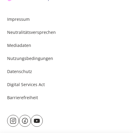
Impressum
Neutralitätsversprechen
Mediadaten
Nutzungsbedingungen
Datenschutz
Digital Services Act
Barrierefreiheit
Besuche
@rund.ums.baby
facebook.com/rundumsbaby.de
youtube.com/@rundumsbaby_
uns
auf: