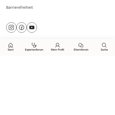
Barrierefreiheit
Besuche
@rund.ums.baby
facebook.com/rundumsbaby.de
youtube.com/@rundumsbaby_
uns
auf:
Start
Expertenforum
Mein Profil
Elternforum
Suche
Öffne Privacy-Manager