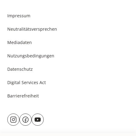
Impressum
Neutralitätsversprechen
Mediadaten
Nutzungsbedingungen
Datenschutz
Digital Services Act
Barrierefreiheit
Besuche
@rund.ums.baby
facebook.com/rundumsbaby.de
youtube.com/@rundumsbaby_
uns
auf: