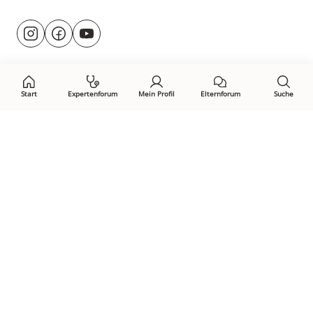
Besuche
@rund.ums.baby
facebook.com/rundumsbaby.de
youtube.com/@rundumsbaby_
uns
auf:
Start
Expertenforum
Mein Profil
Elternforum
Suche
Öffne Privacy-Manager