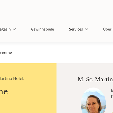
agazin
Gewinnspiele
Services
Über 
ebamme
rtina Höfel:
M. Sc.
Martin
me