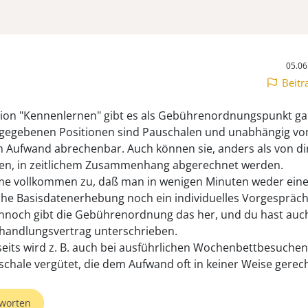
05.06
Beitr
tion "Kennenlernen" gibt es als Gebührenordnungspunkt gar
gegebenen Positionen sind Pauschalen und unabhängig v
en Aufwand abrechenbar. Auch können sie, anders als von di
en, in zeitlichem Zusammenhang abgerechnet werden.
me vollkommen zu, daß man in wenigen Minuten weder ein
che Basisdatenerhebung noch ein individuelles Vorgespräch
nnoch gibt die Gebührenordnung das her, und du hast auch
handlungsvertrag unterschrieben.
eits wird z. B. auch bei ausführlichen Wochenbettbesuchen 
schale vergütet, die dem Aufwand oft in keiner Weise gerech
worten