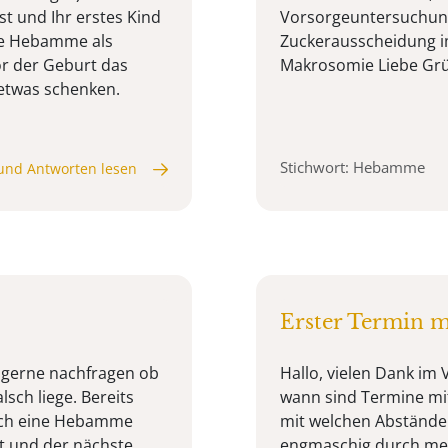
t und Ihr erstes Kind
Vorsorgeuntersuchung
ine Hebamme als
Zuckerausscheidung 
r der Geburt das
Makrosomie Liebe Gr
 etwas schenken.
Stichwort: Hebamme
und Antworten lesen
Erster Termin 
e gerne nachfragen ob
Hallo, vielen Dank im
lsch liege. Bereits
wann sind Termine mi
eich eine Hebamme
mit welchen Abständen
tt und der nächste
engmaschig durch mei