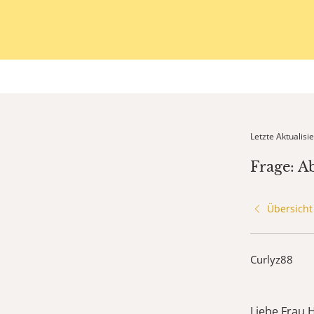
Letzte Aktualis
Frage: 
Übersicht
Curlyz88
Liebe Frau H