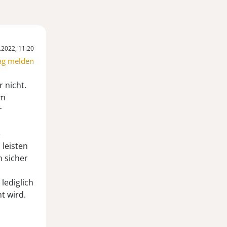
.2022, 11:20
ag melden
 nicht.
om
r
e
 leisten
 sicher
lediglich
t wird.