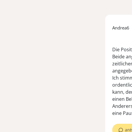
Andrea6
Die Posi
Beide an
zeitlich
angegeb
Ich stim
ordentli
kann, de
einen Be
Anderers
eine Pau
ant