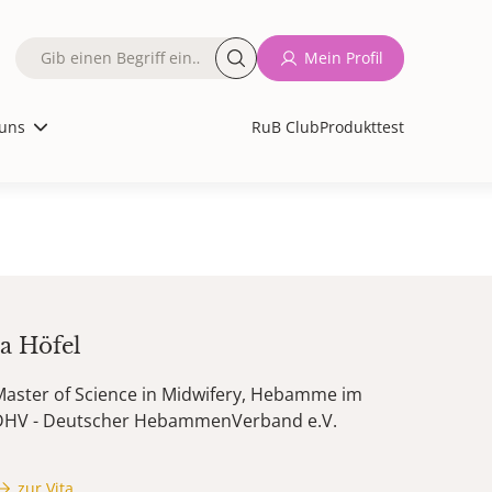
Fulltext
Mein Profil
search
uns
RuB Club
Produkttest
a
Höfel
Master of Science in Midwifery, Hebamme im
DHV - Deutscher HebammenVerband e.V.
zur Vita