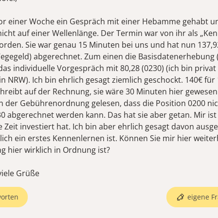
vor einer Woche ein Gespräch mit einer Hebamme gehabt u
icht auf einer Wellenlänge. Der Termin war von ihr als „Ke
worden. Sie war genau 15 Minuten bei uns und hat nun 137,
Wegegeld) abgerechnet. Zum einen die Basisdatenerhebung (
as individuelle Vorgespräch mit 80,28 (0230) (ich bin privat
n NRW). Ich bin ehrlich gesagt ziemlich geschockt. 140€ für
schreibt auf der Rechnung, sie wäre 30 Minuten hier gewesen
n der Gebührenordnung gelesen, dass die Position 0200 nic
30 abgerechnet werden kann. Das hat sie aber getan. Mir ist
ie Zeit investiert hat. Ich bin aber ehrlich gesagt davon aus
lich ein erstes Kennenlernen ist. Können Sie mir hier weiter
 hier wirklich in Ordnung ist?
iele Grüße
orten
eigene Fr