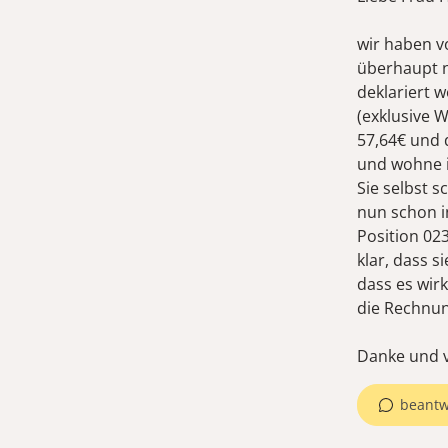
wir haben 
überhaupt n
deklariert 
(exklusive 
57,64€ und d
und wohne i
Sie selbst 
nun schon i
Position 02
klar, dass s
dass es wirk
die Rechnung
Danke und v
beantw