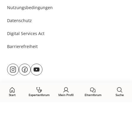
Nutzungsbedingungen
Datenschutz
Digital Services Act
Barrierefreiheit
Besuche
@rund.ums.baby
facebook.com/rundumsbaby.de
youtube.com/@rundumsbaby_
uns
auf:
Start
Expertenforum
Mein Profil
Elternforum
Suche
Öffne Privacy-Manager