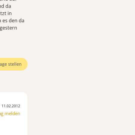
nd da
tzt in
n es den da
 gestern
age stellen
11.02.2012
ag melden