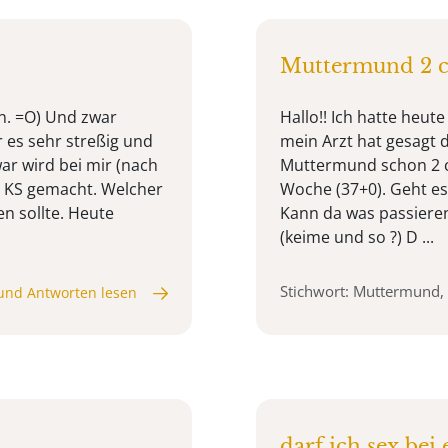
Muttermund 2 cm
en. =O) Und zwar
Hallo!! Ich hatte heu
 es sehr streßig und
mein Arzt hat gesagt 
ar wird bei mir (nach
Muttermund schon 2 cm 
 KS gemacht. Welcher
Woche (37+0). Geht es j
n sollte. Heute
Kann da was passiere
(keime und so ?) D ...
Stichwort: Muttermund,
und Antworten lesen
darf ich sex be