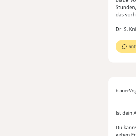
blauervo
Stunden,
das vorh
Dr. S. K
ant
blauerVo
Ist dein 
Du kanns
gehen.En