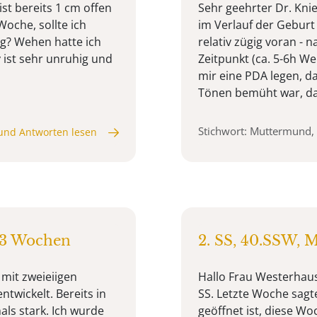
st bereits 1 cm offen
Sehr geehrter Dr. Kni
Woche, sollte ich
im Verlauf der Geburt
ng? Wehen hatte ich
relativ zügig voran - n
 ist sehr unruhig und
Zeitpunkt (ca. 5-6h We
mir eine PDA legen, d
Tönen bemüht war, das
Stichwort: Muttermund,
und Antworten lesen
 3 Wochen
2. SS, 40.SSW, 
 mit zweieiigen
Hallo Frau Westerhause
ntwickelt. Bereits in
SS. Letzte Woche sag
ls stark. Ich wurde
geöffnet ist, diese Wo