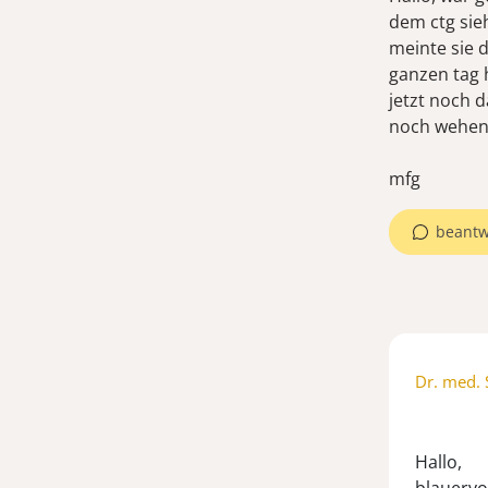
dem ctg sie
meinte sie d
ganzen tag h
jetzt noch 
noch wehen
mfg
beantw
Dr. med. 
Hallo,