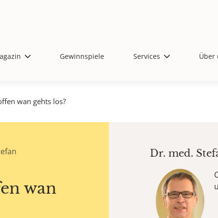
agazin
Gewinnspiele
Services
Über 
ffen wan gehts los?
tefan
Dr. med.
Stef
C
fen wan
u