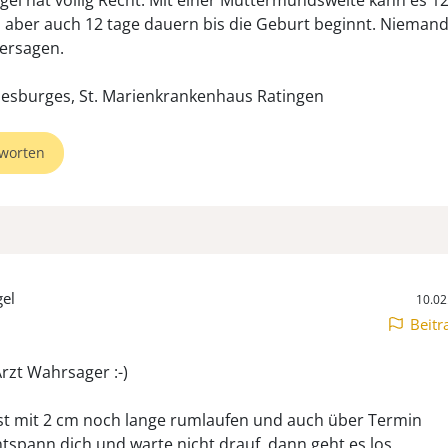
gel hat völlig Recht. Mit einer Muttermundsweite kann es 1
 aber auch 12 tage dauern bis die Geburt beginnt. Nieman
ersagen.
niesburges, St. Marienkrankenhaus Ratingen
worten
gel
10.02
Beitr
Arzt Wahrsager :-)
t mit 2 cm noch lange rumlaufen und auch über Termin
tspann dich und warte nicht drauf, dann geht es los.