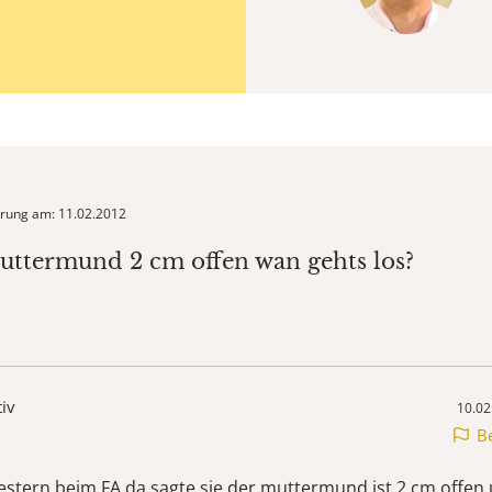
ierung am: 11.02.2012
uttermund 2 cm offen wan gehts los?
tiv
10.02
B
gestern beim FA da sagte sie der muttermund ist 2 cm offen