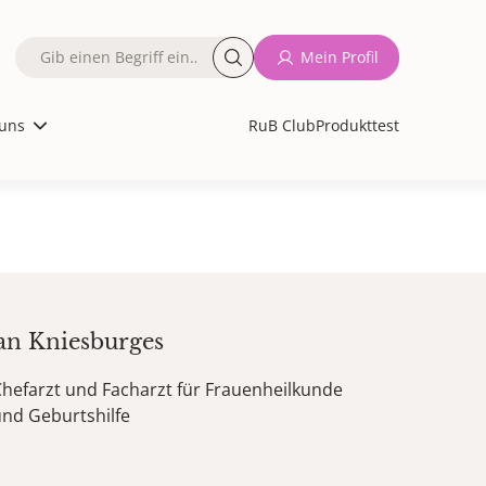
Fulltext
Mein Profil
search
uns
RuB Club
Produkttest
an
Kniesburges
hefarzt und Facharzt für Frauenheilkunde
nd Geburtshilfe