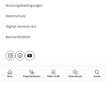
Nutzungsbedingungen
Datenschutz
Digital Services Act
Barrierefreiheit
Besuche
@rund.ums.baby
facebook.com/rundumsbaby.de
youtube.com/@rundumsbaby_
uns
auf:
Start
Expertenforum
Mein Profil
Elternforum
Suche
Öffne Privacy-Manager