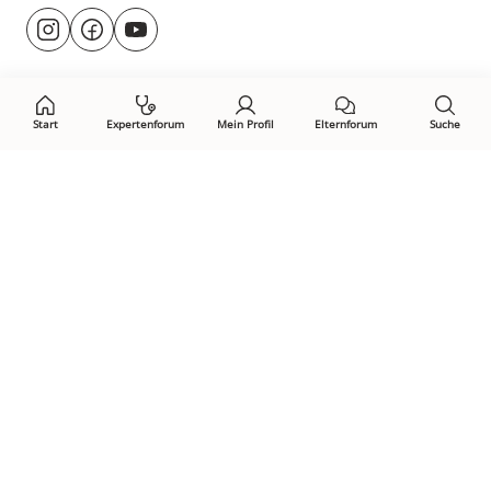
Besuche
@rund.ums.baby
facebook.com/rundumsbaby.de
youtube.com/@rundumsbaby_
uns
auf:
Start
Expertenforum
Mein Profil
Elternforum
Suche
Öffne Privacy-Manager