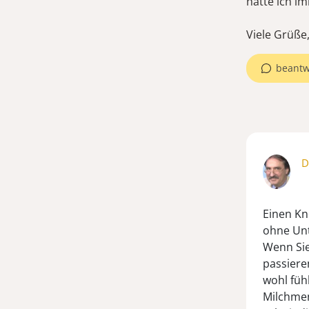
hatte ich im
Viele Grüß
beantw
D
Einen Kn
ohne Unt
Wenn Sie
passiere
wohl füh
Milchmen