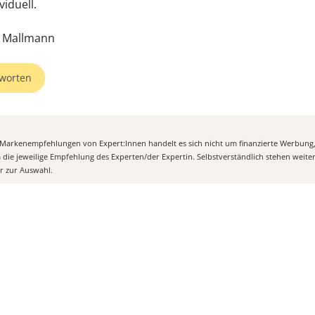
viduell.
. Mallmann
worten
n Markenempfehlungen von Expert:Innen handelt es sich nicht um finanzierte Werbung
m die jeweilige Empfehlung des Experten/der Expertin. Selbstverständlich stehen weit
er zur Auswahl.