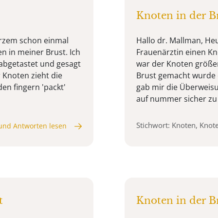
Knoten in der B
urzem schon einmal
Hallo dr. Mallman, He
n in meiner Brust. Ich
Frauenärztin einen Kn
abgetastet und gesagt
war der Knoten größer
r Knoten zieht die
Brust gemacht wurde d
en fingern 'packt'
gab mir die Überwei
auf nummer sicher zu 
Stichwort: Knoten, Knote
und Antworten lesen
t
Knoten in der B