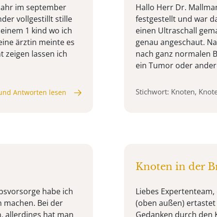
 jahr im september
Hallo Herr Dr. Mallma
r vollgestillt stille
festgestellt und war d
meinem 1 kind wo ich
einen Ultraschall gem
eine ärztin meinte es
genau angeschaut. Nac
t zeigen lassen ich
nach ganz normalen B
ein Tumor oder andere 
Stichwort: Knoten, Knote
und Antworten lesen
Knoten in der B
ebsvorsorge habe ich
Liebes Expertenteam, 
n machen. Bei der
(oben außen) ertastet
, allerdings hat man
Gedanken durch den Ko