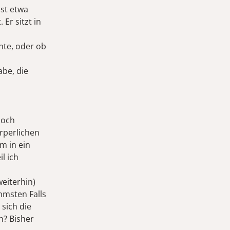
ist etwa
Er sitzt in
nte, oder ob
abe, die
doch
rperlichen
m in ein
l ich
eiterhin)
mmsten Falls
sich die
n? Bisher