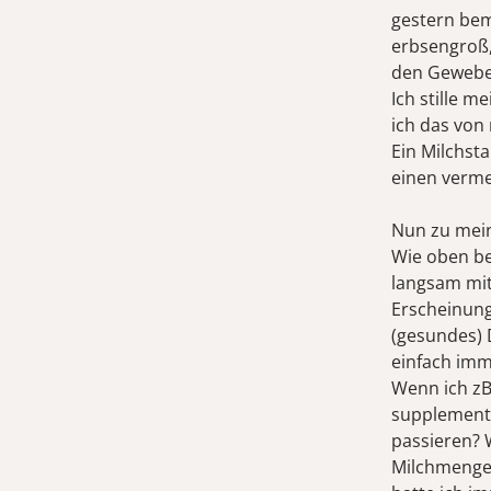
gestern bem
erbsengroß, 
den Gewebes
Ich stille 
ich das von
Ein Milchsta
einen verme
Nun zu mei
Wie oben bes
langsam mit
Erscheinung
(gesundes) D
einfach im
Wenn ich zB
supplementi
passieren? 
Milchmenge 