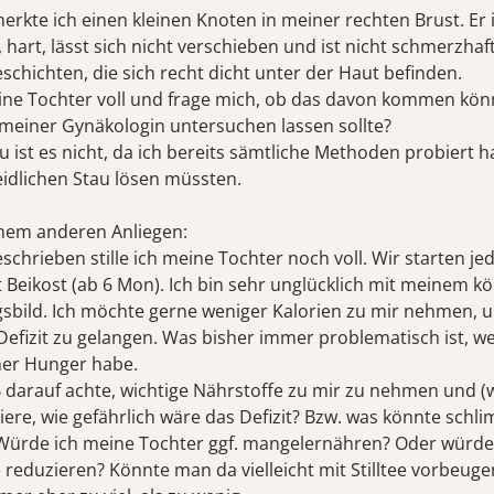
erkte ich einen kleinen Knoten in meiner rechten Brust. Er 
hart, lässt sich nicht verschieben und ist nicht schmerzhaft. 
chichten, die sich recht dicht unter der Haut befinden.
meine Tochter voll und frage mich, ob das davon kommen kön
 meiner Gynäkologin untersuchen lassen sollte?
u ist es nicht, da ich bereits sämtliche Methoden probiert h
idlichen Stau lösen müssten.
nem anderen Anliegen:
chrieben stille ich meine Tochter noch voll. Wir starten je
 Beikost (ab 6 Mon). Ich bin sehr unglücklich mit meinem kö
sbild. Ich möchte gerne weniger Kalorien zu mir nehmen, u
efizit zu gelangen. Was bisher immer problematisch ist, wei
mer Hunger habe.
 darauf achte, wichtige Nährstoffe zu mir zu nehmen und (w
ere, wie gefährlich wäre das Defizit? Bzw. was könnte schli
Würde ich meine Tochter ggf. mangelernähren? Oder würde 
reduzieren? Könnte man da vielleicht mit Stilltee vorbeuge