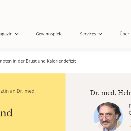
agazin
Gewinnspiele
Services
Über 
noten in der Brust und Kaloriendefizit
ztin an Dr. med.
Dr. med.
Hel
F
und
G