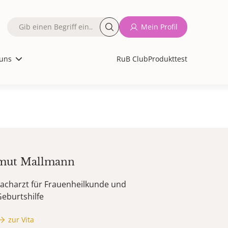
Fulltext
Mein Profil
search
uns
RuB Club
Produkttest
mut
Mallmann
acharzt für Frauenheilkunde und
eburtshilfe
zur Vita