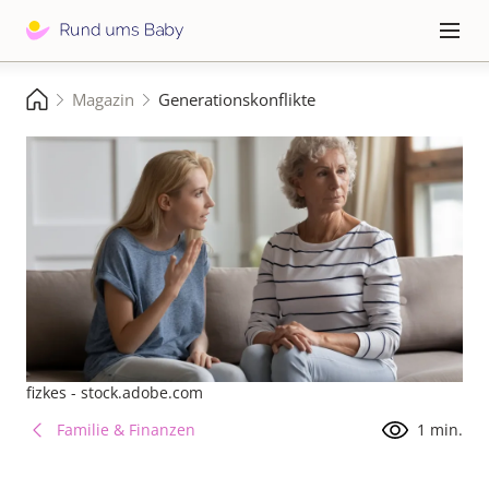
Direkt
zum
Hauptna
≡
Inhalt
Pfadnavigation
Magazin
Generationskonflikte
Startseite
fizkes - stock.adobe.com
Familie & Finanzen
1 min.