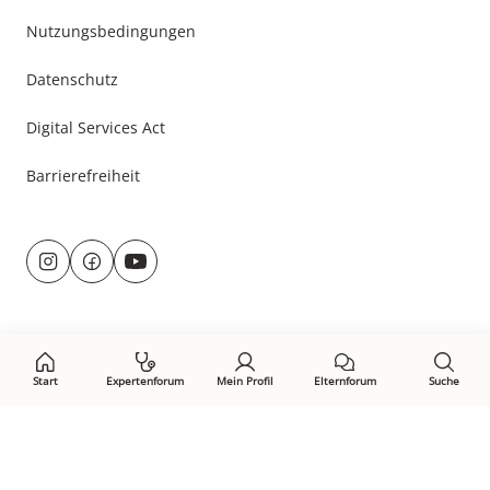
Nutzungsbedingungen
Datenschutz
Digital Services Act
Barrierefreiheit
Besuche
uns
@
f
auf:
r
a
u
c
n
e
d
b
u
o
Start
Expertenforum
Mein Profil
Elternforum
Suche
m
o
s
k.
Öffne Privacy-Manager
b
c
a
o