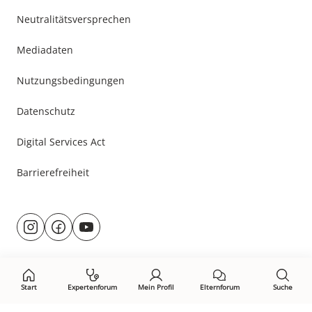
Neutralitätsversprechen
Mediadaten
Nutzungsbedingungen
Datenschutz
Digital Services Act
Barrierefreiheit
Besuche
@rund.ums.baby
facebook.com/rundumsbaby.de
youtube.com/@rundumsbaby_
uns
auf:
Start
Expertenforum
Mein Profil
Elternforum
Suche