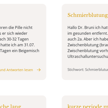
Schmierblutung 
ren die Pille nicht
Hallo Dr. Bruni ich ha
 er sich wieder
im gesunden entfernt.
nach 30-32 Tagen
auch 2a. Aber ich ha
hatte ich am 31.07.
Zwischenblutung (bra
r Tagen ein Beigemisch
Zwischenblutung vorha
Ultraschalluntersuchu
Stichwort: Schmierblutu
und Antworten lesen
che lang
kurze periode m