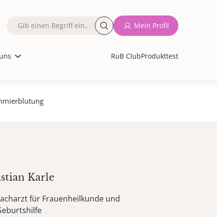
Fulltext
Mein Profil
search
uns
RuB Club
Produkttest
chmierblutung
stian
Karle
acharzt für Frauenheilkunde und
eburtshilfe