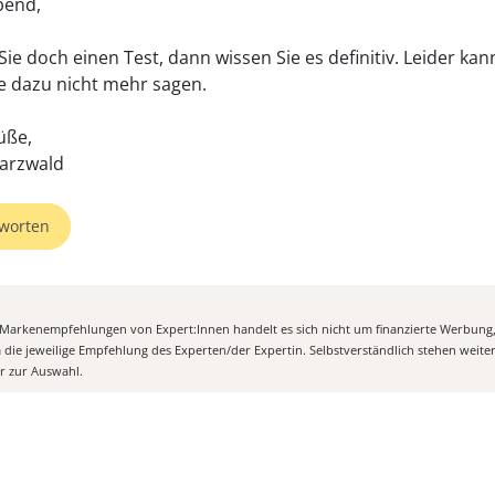
bend,
ie doch einen Test, dann wissen Sie es definitiv. Leider kan
e dazu nicht mehr sagen.
üße,
arzwald
worten
n Markenempfehlungen von Expert:Innen handelt es sich nicht um finanzierte Werbung
m die jeweilige Empfehlung des Experten/der Expertin. Selbstverständlich stehen weit
er zur Auswahl.