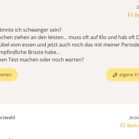
2
B
 Könnte ich schwanger sein?
hen ziehen an den leisten... muss oft auf Klo und hab oft D
t übel vom essen und jetzt auch noch das mit meiner Period
mpfindliche Brüste habe...
einen Test machen oder noch warten?
orten
eigene Fr
arzwald
26.04
Beitr