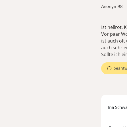
Anonym98
Ist hellrot.
Vor paar Woc
ist auch of
auch sehr e
Sollte ich 
beantw
Ina Schw