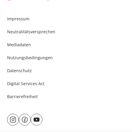
Impressum
Neutralitätsversprechen
Mediadaten
Nutzungsbedingungen
Datenschutz
Digital Services Act
Barrierefreiheit
Besuche
@rund.ums.baby
facebook.com/rundumsbaby.de
youtube.com/@rundumsbaby_
uns
auf: