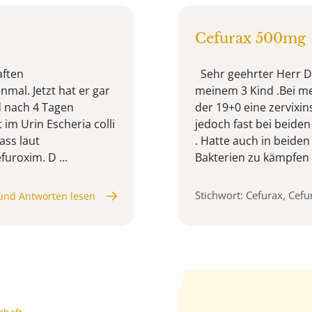
Cefurax 500mg
aften
Sehr geehrter Herr Dr
mal. Jetzt hat er gar
meinem 3 Kind .Bei me
d nach 4 Tagen
der 19+0 eine zervixi
im Urin Escheria colli
jedoch fast bei beiden
ass laut
. Hatte auch in beide
uroxim. D ...
Bakterien zu kämpfen .
Stichwort: Cefurax, Cef
und Antworten lesen
Anzeige