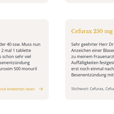
Cefurax 250 mg
 der 40 ssw. Muss nun
Sehr geehrter Herr Dr
 2 mal 1 tablette
Anzeichen einer Blas
 schon sehr viel
zu meinem Frauenarzt 
lasenentzündung
Auffälligkeiten festg
furoxim 500 monuril
erst noch einmal nach
Besenentzündung mit vi
Stichwort: Cefurax, Cef
und Antworten lesen