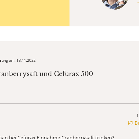
ierung am: 18.11.2022
ranberrysaft und Cefurax 500
1
B
 man bei Cefurax Einnahme Cranberrysaft trinken?