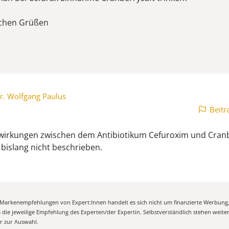
ichen Grüßen
r. Wolfgang Paulus
Beitr
irkungen zwischen dem Antibiotikum Cefuroxim und Cranb
 bislang nicht beschrieben.
n Markenempfehlungen von Expert:Innen handelt es sich nicht um finanzierte Werbung
m die jeweilige Empfehlung des Experten/der Expertin. Selbstverständlich stehen weit
er zur Auswahl.