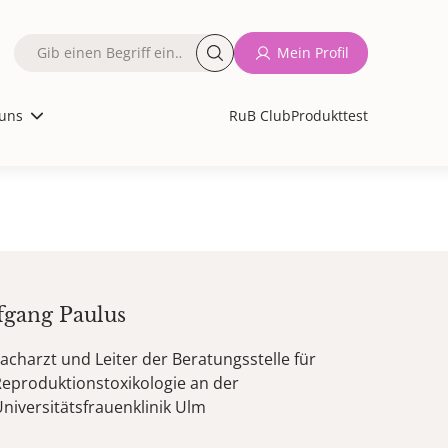
Fulltext
Mein Profil
search
uns
RuB Club
Produkttest
fgang
Paulus
acharzt und Leiter der Beratungsstelle für
eproduktionstoxikologie an der
niversitätsfrauenklinik Ulm