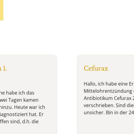
 1.
Cefurax
Hallo, ich habe eine E
Mittelohrentzündung e
che habe ich das
Antibiotikum Cefurax
 zwei Tagen kamen
verschrieben. Sind di
inzu. Heute war ich
unsicher. Bin in der 2
gnostiziert hat. Er
fen sind, d.h. die