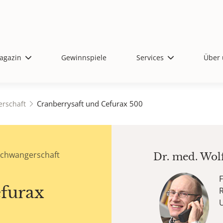
agazin
Gewinnspiele
Services
Über 
Cranberrysaft und Cefurax 500
rschaft
Schwangerschaft
Dr. med.
Wol
F
furax
R
U