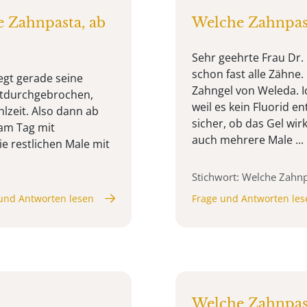
e Zahnpasta, ab
Welche Zahnpas
Sehr geehrte Frau Dr.
schon fast alle Zähne
egt gerade seine
Zahngel von Weleda. I
h tdurchgebrochen,
weil es kein Fluorid en
hlzeit. Also dann ab
sicher, ob das Gel wir
 am Tag mit
auch mehrere Male ...
e restlichen Male mit
Stichwort: Welche Zahn
und Antworten lesen
Frage und Antworten les
Welche Zahnpasta