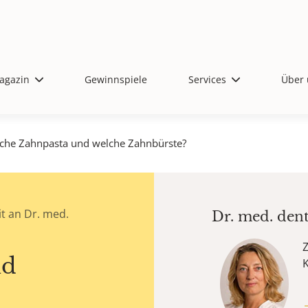
agazin
Gewinnspiele
Services
Über 
che Zahnpasta und welche Zahnbürste?
t an Dr. med.
Dr. med. den
Z
nd