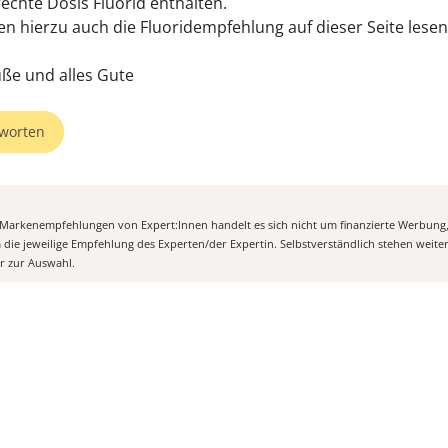
rechte Dosis Fluorid enthalten.
en hierzu auch die Fluoridempfehlung auf dieser Seite lesen
üße und alles Gute
worten
n Markenempfehlungen von Expert:Innen handelt es sich nicht um finanzierte Werbung
m die jeweilige Empfehlung des Experten/der Expertin. Selbstverständlich stehen weit
er zur Auswahl.