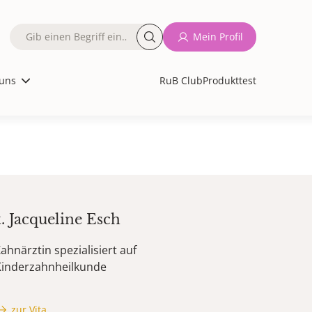
Fulltext
Mein Profil
search
uns
RuB Club
Produkttest
t.
Jacqueline
Esch
ahnärztin spezialisiert auf
Kinderzahnheilkunde
zur Vita