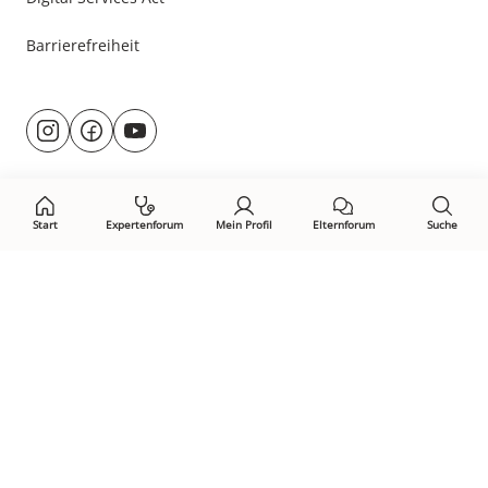
Barrierefreiheit
Besuche
@rund.ums.baby
facebook.com/rundumsbaby.de
youtube.com/@rundumsbaby_
uns
auf:
Start
Expertenforum
Mein Profil
Elternforum
Suche
Öffne Privacy-Manager