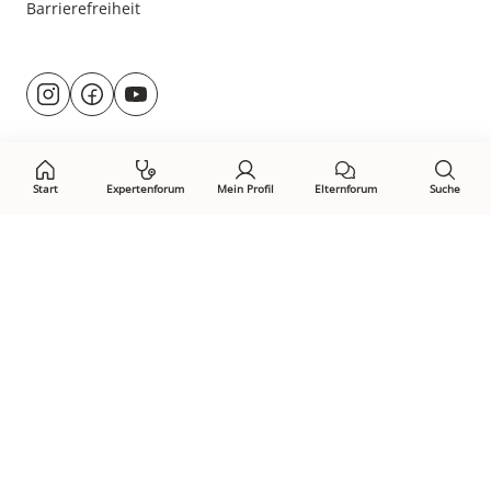
Barrierefreiheit
Besuche
@rund.ums.baby
facebook.com/rundumsbaby.de
youtube.com/@rundumsbaby_
uns
auf:
Start
Expertenforum
Mein Profil
Elternforum
Suche
Öffne Privacy-Manager