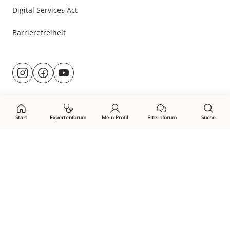
Digital Services Act
Barrierefreiheit
Besuche
@rund.ums.baby
facebook.com/rundumsbaby.de
youtube.com/@rundumsbaby_
uns
auf:
Start
Expertenforum
Mein Profil
Elternforum
Suche
Öffne Privacy-Manager