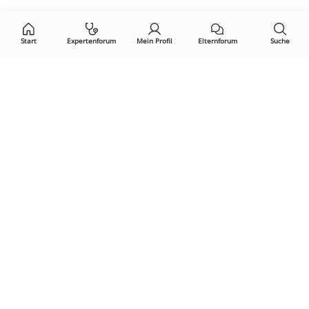
auf:
Start
Expertenforum
Mein Profil
Elternforum
Suche
Öffne Privacy-Manager