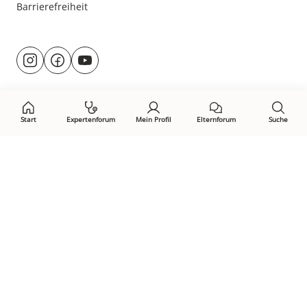
Barrierefreiheit
Besuche
@rund.ums.baby
facebook.com/rundumsbaby.de
youtube.com/@rundumsbaby_
uns
auf:
Start
Expertenforum
Mein Profil
Elternforum
Suche
Öffne Privacy-Manager