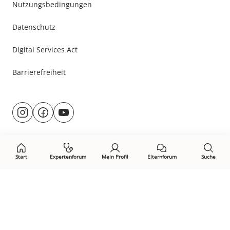
Nutzungsbedingungen
Datenschutz
Digital Services Act
Barrierefreiheit
Besuche
@rund.ums.baby
facebook.com/rundumsbaby.de
youtube.com/@rundumsbaby_
uns
auf:
Start
Expertenforum
Mein Profil
Elternforum
Suche
Öffne Privacy-Manager