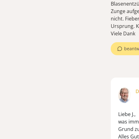
Blasenentzü
Zunge aufge
nicht. Fiebe
Ursprung. K
Viele Dank
beantw
D
Liebe J.,
was imme
Grund zu
Alles Gut