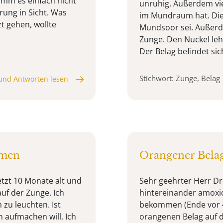
omm es einfach nicht
unruhig. Außerdem viel
rung in Sicht. Was
im Mundraum hat. Die
t gehen, wollte
Mundsoor sei. Außerde
Zunge. Den Nuckel lehn
Der Belag befindet sich
Stichwort: Zunge, Belag
und Antworten lesen
umen
Orangener Belag
etzt 10 Monate alt und
Sehr geehrter Herr Dr
auf der Zunge. Ich
hintereinander amoxici
zu leuchten. Ist
bekommen (Ende vor 4
h aufmachen will. Ich
orangenen Belag auf d