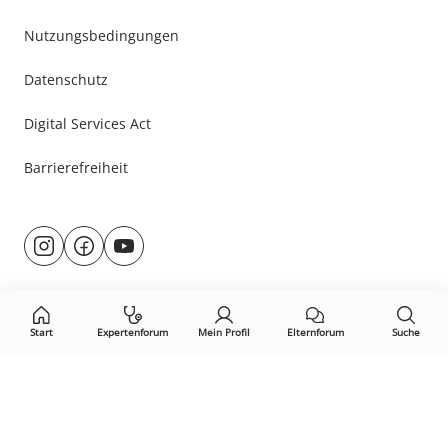
Nutzungsbedingungen
Datenschutz
Digital Services Act
Barrierefreiheit
Besuche
@rund.ums.baby
facebook.com/rundumsbaby.de
youtube.com/@rundumsbaby_
uns
auf:
Start
Expertenforum
Mein Profil
Elternforum
Suche
Öffne Privacy-Manager