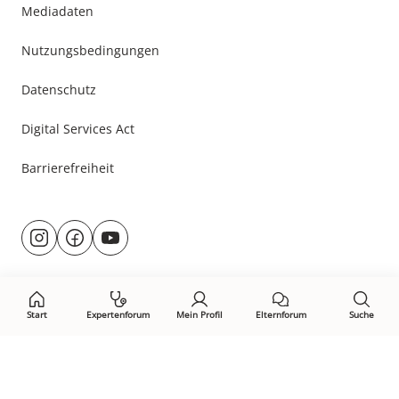
Mediadaten
Nutzungsbedingungen
Datenschutz
Digital Services Act
Barrierefreiheit
Besuche
@rund.ums.baby
facebook.com/rundumsbaby.de
youtube.com/@rundumsbaby_
uns
auf:
Start
Expertenforum
Mein Profil
Elternforum
Suche
Öffne Privacy-Manager