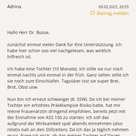
Adrina
09.02.2025, 20:55
Beitrag melden
Hallo Herr Dr. Busse,
zunächst einmal vielen Dank für Ihre Unterstützung. Ich
habe hier schon soo viel nachgelesen, was wirklich
hilfreich ist.
Ich habe eine Tochter (10 Monate). Ich stille sie nur noch
einmal nachts und einmal in der früh. Ganz selten stille ich
sie noch zum Einschlafen. Tagsüber isst sie super Brei,
Brot, Obst usw.
Nun bin ich erneut schwanger (8. SSW). Da ich bei meiner
Tochter ein erhöhtes Präeklampsie Risiko hatte, hat mir
meine Frauenärztin dringend empfohlen, bereits jetzt mit
der Einnahme von ASS 150 zu starten. Ich soll das
aufgrund der Wirksamkeit spät abends einnehmen (also
relativ nah an den Stillzeiten). Da ich das ja täglich nehmen
muss, frage ich mich, ob das meiner Tochter auf Dauer