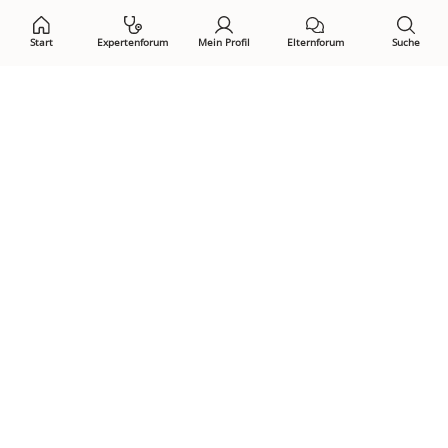
Start
Expertenforum
Mein Profil
Elternforum
Suche
Öffne Privacy-Manager