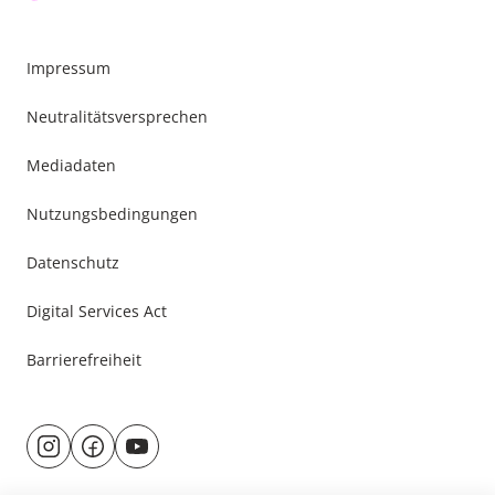
Impressum
Neutralitätsversprechen
Mediadaten
Nutzungsbedingungen
Datenschutz
Digital Services Act
Barrierefreiheit
Besuche
@rund.ums.baby
facebook.com/rundumsbaby.de
youtube.com/@rundumsbaby_
uns
auf: