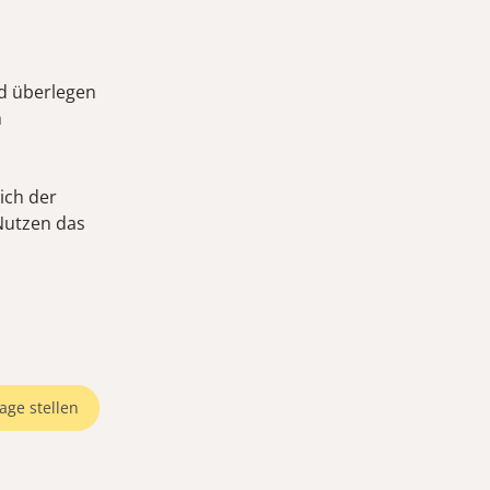
d überlegen
m
lich der
Nutzen das
age stellen