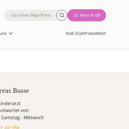
Fulltext
Mein Profil
search
uns
RuB Club
Produkttest
reas
Busse
inderarzt
Antwortet von
Samstag - Mittwoch
zur Vita