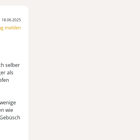
18.06.2025
ag melden
ch selber
er als
pfen
 wenige
en wie
r Gebüsch