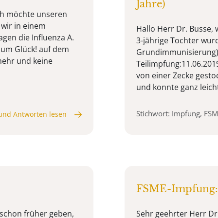
Jahre)
ch möchte unseren
wir in einem
Hallo Herr Dr. Busse,
agen die Influenza A.
3-jährige Tochter wurd
 zum Glück! auf dem
Grundimmunisierung): 
mehr und keine
Teilimpfung:11.06.201
von einer Zecke gesto
und konnte ganz leicht 
Stichwort: Impfung, FS
und Antworten lesen
FSME-Impfung:
 schon früher geben,
Sehr geehrter Herr Dr.