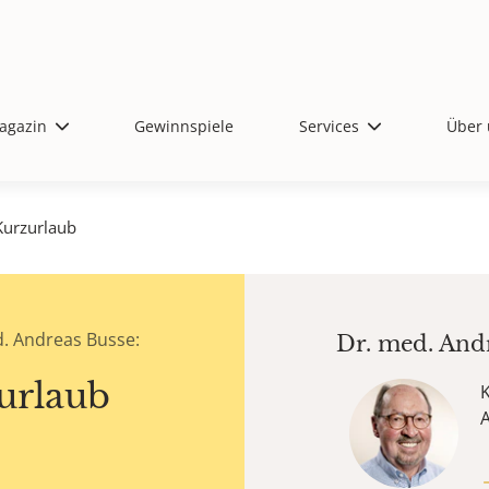
agazin
Gewinnspiele
Services
Über 
urzurlaub
. Andreas Busse:
Dr. med.
And
urlaub
K