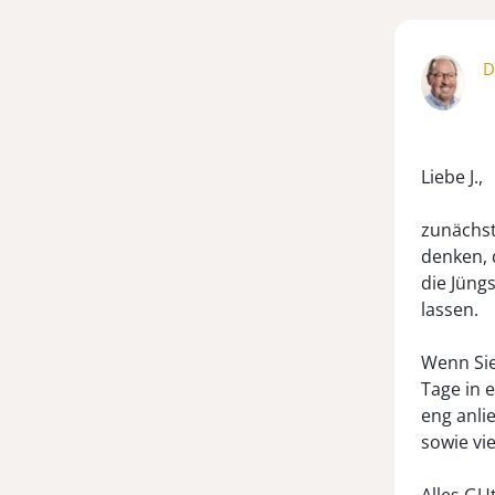
D
Liebe J.,
zunächst
denken, 
die Jüng
lassen.
Wenn Sie
Tage in 
eng anli
sowie vie