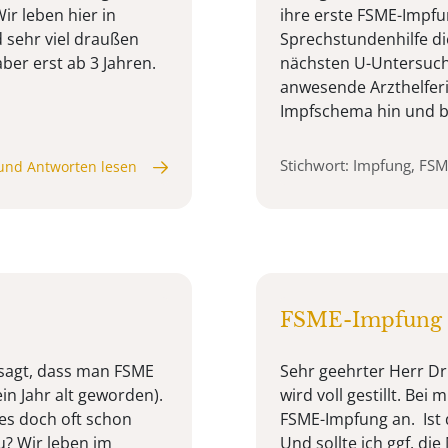
ir leben hier in
ihre erste FSME-Impfu
 sehr viel draußen
Sprechstundenhilfe di
ber erst ab 3 Jahren.
nächsten U-Untersuchn
anwesende Arzthelferi
Impfschema hin und be
Stichwort: Impfung, FS
und Antworten lesen
FSME-Impfung S
esagt, dass man FSME
Sehr geehrter Herr Dr
ein Jahr alt geworden).
wird voll gestillt. Bei
 es doch oft schon
FSME-Impfung an. Ist d
u? Wir leben im
Und sollte ich ggf. di