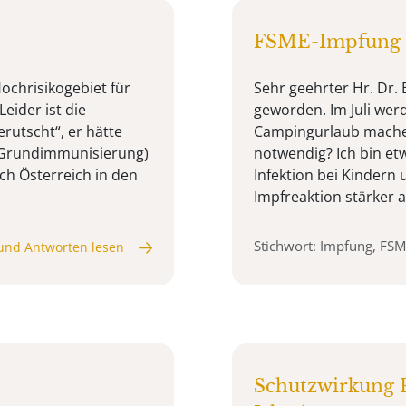
FSME-Impfung 
ochrisikogebiet für
Sehr geehrter Hr. Dr. B
eider ist die
geworden. Im Juli wer
rutscht“, er hätte
Campingurlaub machen
h Grundimmunisierung)
notwendig? Ich bin etw
ch Österreich in den
Infektion bei Kindern 
Impfreaktion stärker au
Stichwort: Impfung, FS
und Antworten lesen
Schutzwirkung 