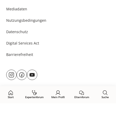
Mediadaten
Nutzungsbedingungen
Datenschutz
Digital Services Act
Barrierefreiheit
Besuche
@rund.ums.baby
facebook.com/rundumsbaby.de
youtube.com/@rundumsbaby_
uns
auf:
Start
Expertenforum
Mein Profil
Elternforum
Suche
Öffne Privacy-Manager