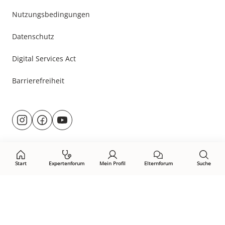
Nutzungsbedingungen
Datenschutz
Digital Services Act
Barrierefreiheit
Besuche
@rund.ums.baby
facebook.com/rundumsbaby.de
youtube.com/@rundumsbaby_
uns
auf:
Start
Expertenforum
Mein Profil
Elternforum
Suche
Öffne Privacy-Manager