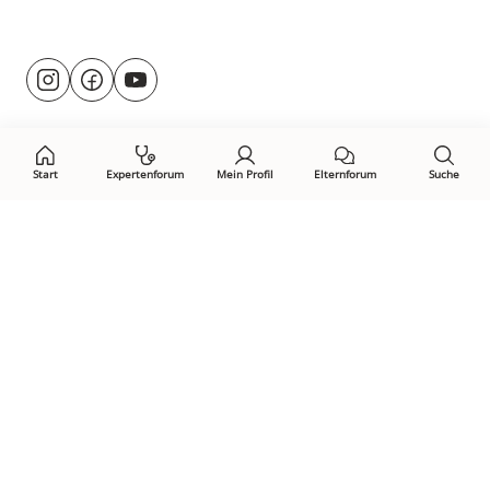
Besuche
@rund.ums.baby
facebook.com/rundumsbaby.de
youtube.com/@rundumsbaby_
uns
auf:
Start
Expertenforum
Mein Profil
Elternforum
Suche
Öffne Privacy-Manager