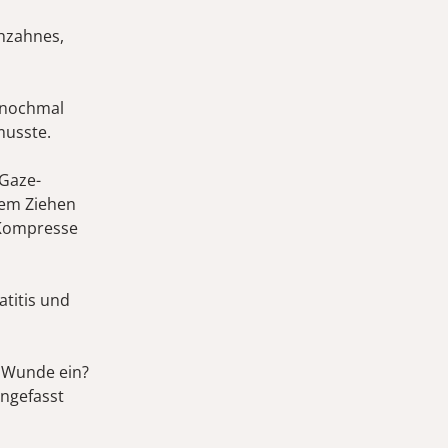
chzahnes,
 nochmal
musste.
Gaze-
dem Ziehen
 Kompresse
atitis und
e Wunde ein?
angefasst