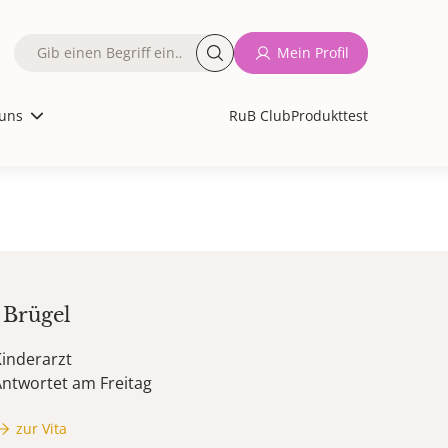
Fulltext
Mein Profil
search
uns
RuB Club
Produkttest
Brügel
inderarzt
ntwortet am Freitag
zur Vita