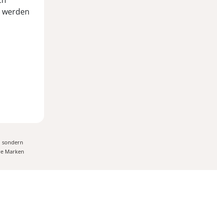
ch
n werden
, sondern
ere Marken