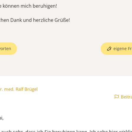
Sie können mich beruhigen!
chen Dank und herzliche Grüße!
orten
eigene Fr
r. med. Ralf Brügel
Beitr
bi,