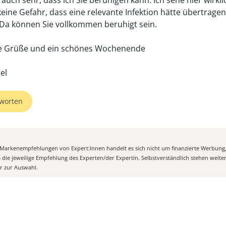
 auch sehr, dass ich Sie beruhigen kann. Ich sehe hier wirkli
keine Gefahr, dass eine relevante Infektion hätte übertrage
Da können Sie vollkommen beruhigt sein.
he Grüße und ein schönes Wochenende
worten
n Markenempfehlungen von Expert:Innen handelt es sich nicht um finanzierte Werbung
m die jeweilige Empfehlung des Experten/der Expertin. Selbstverständlich stehen weit
er zur Auswahl.