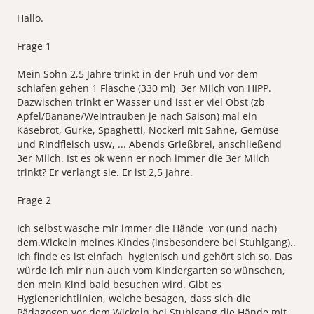
Hallo.
Frage 1
Mein Sohn 2,5 Jahre trinkt in der Früh und vor dem
schlafen gehen 1 Flasche (330 ml) 3er Milch von HIPP.
Dazwischen trinkt er Wasser und isst er viel Obst (zb
Apfel/Banane/Weintrauben je nach Saison) mal ein
Käsebrot, Gurke, Spaghetti, Nockerl mit Sahne, Gemüse
und Rindfleisch usw, ... Abends Grießbrei, anschließend
3er Milch. Ist es ok wenn er noch immer die 3er Milch
trinkt? Er verlangt sie. Er ist 2,5 Jahre.
Frage 2
Ich selbst wasche mir immer die Hände vor (und nach)
dem.Wickeln meines Kindes (insbesondere bei Stuhlgang)..
Ich finde es ist einfach hygienisch und gehört sich so. Das
würde ich mir nun auch vom Kindergarten so wünschen,
den mein Kind bald besuchen wird. Gibt es
Hygienerichtlinien, welche besagen, dass sich die
Pädagogen vor dem Wickeln bei Stuhlgang die Hände mit