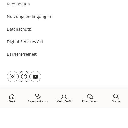
Mediadaten
Nutzungsbedingungen
Datenschutz
Digital Services Act
Barrierefreiheit
Besuche
@rund.ums.baby
facebook.com/rundumsbaby.de
youtube.com/@rundumsbaby_
uns
auf:
Start
Expertenforum
Mein Profil
Elternforum
Suche
Öffne Privacy-Manager