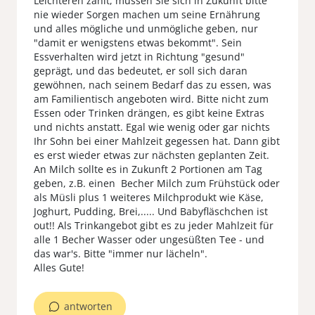
Leichteren zählt, müssen Sie sich in Zukunft bitte
nie wieder Sorgen machen um seine Ernährung
und alles mögliche und unmögliche geben, nur
"damit er wenigstens etwas bekommt". Sein
Essverhalten wird jetzt in Richtung "gesund"
geprägt, und das bedeutet, er soll sich daran
gewöhnen, nach seinem Bedarf das zu essen, was
am Familientisch angeboten wird. Bitte nicht zum
Essen oder Trinken drängen, es gibt keine Extras
und nichts anstatt. Egal wie wenig oder gar nichts
Ihr Sohn bei einer Mahlzeit gegessen hat. Dann gibt
es erst wieder etwas zur nächsten geplanten Zeit.
An Milch sollte es in Zukunft 2 Portionen am Tag
geben, z.B. einen Becher Milch zum Frühstück oder
als Müsli plus 1 weiteres Milchprodukt wie Käse,
Joghurt, Pudding, Brei,..... Und Babyfläschchen ist
out!! Als Trinkangebot gibt es zu jeder Mahlzeit für
alle 1 Becher Wasser oder ungesüßten Tee - und
das war's. Bitte "immer nur lächeln".
Alles Gute!
antworten