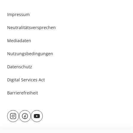
Impressum
Neutralitätsversprechen
Mediadaten
Nutzungsbedingungen
Datenschutz
Digital Services Act
Barrierefreiheit
Besuche
@rund.ums.baby
facebook.com/rundumsbaby.de
youtube.com/@rundumsbaby_
uns
auf: