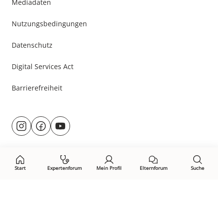
Mediadaten
Nutzungsbedingungen
Datenschutz
Digital Services Act
Barrierefreiheit
Besuche
@rund.ums.baby
facebook.com/rundumsbaby.de
youtube.com/@rundumsbaby_
uns
auf:
Start
Expertenforum
Mein Profil
Elternforum
Suche
Öffne Privacy-Manager