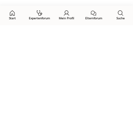
auf:
Start
Expertenforum
Mein Profil
Elternforum
Suche
Öffne Privacy-Manager