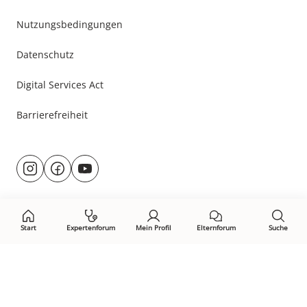
Nutzungsbedingungen
Datenschutz
Digital Services Act
Barrierefreiheit
Besuche
@rund.ums.baby
facebook.com/rundumsbaby.de
youtube.com/@rundumsbaby_
uns
auf:
Start
Expertenforum
Mein Profil
Elternforum
Suche
Öffne Privacy-Manager