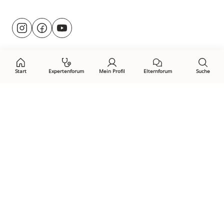
Besuche
@rund.ums.baby
facebook.com/rundumsbaby.de
youtube.com/@rundumsbaby_
uns
auf:
Start
Expertenforum
Mein Profil
Elternforum
Suche
Öffne Privacy-Manager