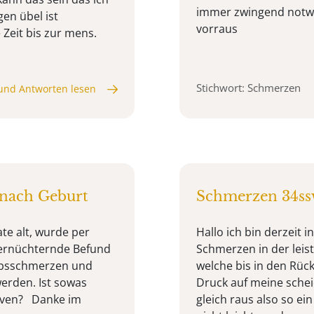
immer zwingend notwe
gen übel ist
vorraus
Zeit bis zur mens.
Stichwort: Schmerzen
und Antworten lesen
nach Geburt
Schmerzen 34s
te alt, wurde per
Hallo ich bin derzeit 
 ernüchternde Befund
Schmerzen in der leis
eibsschmerzen und
welche bis in den Rüc
erden. Ist sowas
Druck auf meine scheid
tiven? Danke im
gleich raus also so ei