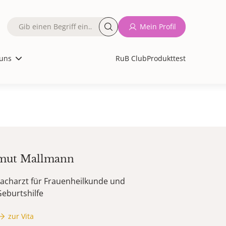
Fulltext
Mein Profil
search
uns
RuB Club
Produkttest
mut
Mallmann
acharzt für Frauenheilkunde und
eburtshilfe
zur Vita