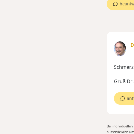
beantw
D
Schmerze
Gruß Dr
ant
Bei individuelle
ausschließlich u