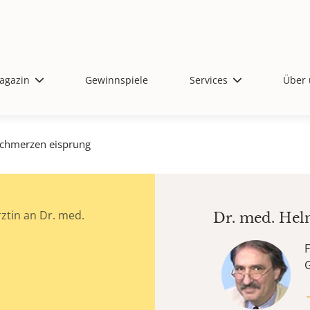
agazin
Gewinnspiele
Services
Über 
chmerzen eisprung
ztin an Dr. med.
Dr. med.
Hel
F
G