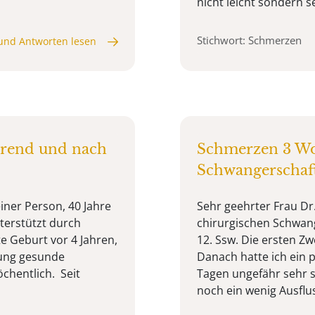
nicht leicht sondern se
Stichwort: Schmerzen
und Antworten lesen
hrend und nach
Schmerzen 3 Wo
Schwangerschaf
iner Person, 40 Jahre
Sehr geehrter Frau Dr
terstützt durch
chirurgischen Schwan
te Geburt vor 4 Jahren,
12. Ssw. Die ersten Zw
rung gesunde
Danach hatte ich ein 
hentlich. Seit
Tagen ungefähr sehr s
noch ein wenig Ausfluss